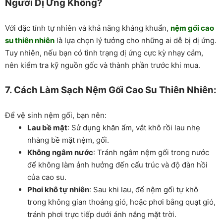
Người Dị Ứng Không?
Với đặc tính tự nhiên và khả năng kháng khuẩn,
nệm gối cao
su thiên nhiên
là lựa chọn lý tưởng cho những ai dễ bị dị ứng.
Tuy nhiên, nếu bạn có tình trạng dị ứng cực kỳ nhạy cảm,
nên kiểm tra kỹ nguồn gốc và thành phần trước khi mua.
7. Cách Làm Sạch Nệm Gối Cao Su Thiên Nhiên:
Để vệ sinh nệm gối, bạn nên:
Lau bề mặt
: Sử dụng khăn ẩm, vắt khô rồi lau nhẹ
nhàng bề mặt nệm, gối.
Không ngâm nước
: Tránh ngâm nệm gối trong nước
để không làm ảnh hưởng đến cấu trúc và độ đàn hồi
của cao su.
Phơi khô tự nhiên
: Sau khi lau, để nệm gối tự khô
trong không gian thoáng gió, hoặc phơi bằng quạt gió,
tránh phơi trực tiếp dưới ánh nắng mặt trời.