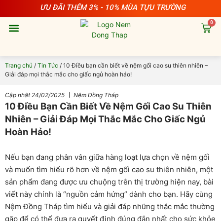
Nhảy
ƯU ĐÃI THÊM 3% - 10% MÙA TỰU TRƯỜNG
tới
0
nội
Cart
dung
Chăn ga
Phụ kiện
Sản phẩm cho bé
Trang chủ
/
Tin Tức
/ 10 Điều bạn cần biết về nệm gối cao su thiên nhiên –
Giải đáp mọi thắc mắc cho giấc ngủ hoàn hảo!
Cập nhật
24/02/2025
Nệm Đồng Tháp
10 Điều Bạn Cần Biết Về Nệm Gối Cao Su Thiên
Nhiên – Giải Đáp Mọi Thắc Mắc Cho Giấc Ngủ
Hoàn Hảo!
Nếu bạn đang phân vân giữa hàng loạt lựa chọn về nệm gối
và muốn tìm hiểu rõ hơn về nệm gối cao su thiên nhiên, một
sản phẩm đang được ưu chuộng trên thị trường hiện nay, bài
viết này chính là “nguồn cảm hứng” dành cho bạn. Hãy cùng
Nệm Đồng Tháp tìm hiểu và giải đáp những thắc mắc thường
gặp để có thể đưa ra quyết định đúng đắn nhất cho sức khỏe