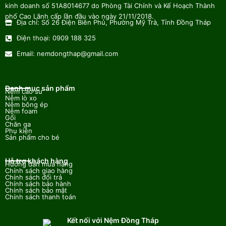
kinh doanh số 51A8014677 do Phòng Tài Chính và Kế Hoạch Thành
phố Cao Lãnh cấp lần đầu vào ngày 21/11/2018.
Địa chỉ: Số 26 Điện Biên Phủ, Phường Mỹ Trà, Tỉnh Đồng Tháp
Điện thoại: 0909 188 325
Email: nemdongthap@gmail.com
Danh mục sản phẩm
Nệm cao su
Nệm lò xo
Nệm bông ép
Nệm foam
Gối
Chăn ga
Phụ kiện
Sản phẩm cho bé
Hỗ trợ khách hàng
Hướng dẫn mua hàng
Chính sách giao hàng
Chính sách đổi trả
Chính sách bảo hành
Chính sách bảo mật
Chính sách thanh toán
Kết nối với Nệm Đồng Tháp