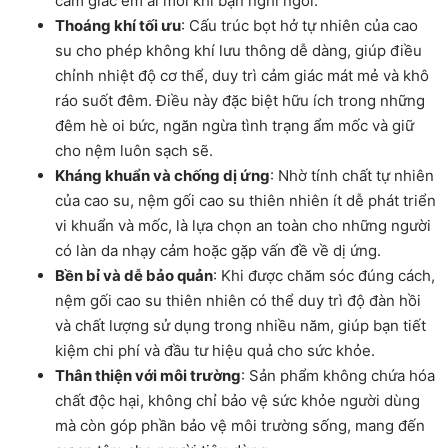
cảm giác êm ái mỗi khi bạn nghỉ ngơi.
Thoáng khí tối ưu
: Cấu trúc bọt hở tự nhiên của cao
su cho phép không khí lưu thông dễ dàng, giúp điều
chỉnh nhiệt độ cơ thể, duy trì cảm giác mát mẻ và khô
ráo suốt đêm. Điều này đặc biệt hữu ích trong những
đêm hè oi bức, ngăn ngừa tình trạng ẩm mốc và giữ
cho nệm luôn sạch sẽ.
Kháng khuẩn và chống dị ứng
: Nhờ tính chất tự nhiên
của cao su, nệm gối cao su thiên nhiên ít dễ phát triển
vi khuẩn và mốc, là lựa chọn an toàn cho những người
có làn da nhạy cảm hoặc gặp vấn đề về dị ứng.
Bền bỉ và dễ bảo quản
: Khi được chăm sóc đúng cách,
nệm gối cao su thiên nhiên có thể duy trì độ đàn hồi
và chất lượng sử dụng trong nhiều năm, giúp bạn tiết
kiệm chi phí và đầu tư hiệu quả cho sức khỏe.
Thân thiện với môi trường
: Sản phẩm không chứa hóa
chất độc hại, không chỉ bảo vệ sức khỏe người dùng
mà còn góp phần bảo vệ môi trường sống, mang đến