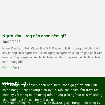
Người đau lưng nên chọn nệm gì?
19/09/2025
Người Đau Lưng Nên Chọn Nệm Gì? Đau lưng là tình trạng phổ biến hiện
nay, không chỉ ở người lớn tuổi mà ngay cả người trẻ cũng dễ gặp phải. Một
trong những nguyên nhân chính khiến cơn đau lưng kéo dài chính là chiếc
nệm không phù
Đọc thêm »
Về Nệm Đồng Tháp
Nệm Đồng Tháp chuyên phân phối nệm, chăn ga gối và phụ kiện
chính hãng từ các thương hiệu uy tín. Mỗi sản phẩm đều được lựa
chọn kỹ với mong muốn mang đến những giấc ngủ dễ chịu và không
gian nghỉ ngơi ấm áp cho mỗi gia đình.
HKD Nệm Đồng Tháp - MST 8132453120, giấy chứng nhận đăng ký