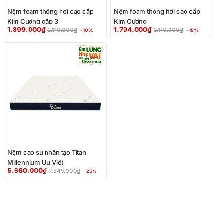
Nệm foam thông hơi cao cấp
Nệm foam thông hơi cao cấp
Kim Cương gấp 3
Kim Cương
1.899.000
₫
1.794.000
₫
2.110.000
₫
2.110.000
₫
-10%
-15%
Giá
Giá
gốc
hiện
là:
tại
7.549.000₫.
là:
5.660.000₫.
Nệm cao su nhân tạo Titan
Millennium Ưu Việt
5.660.000
₫
7.549.000
₫
-25%