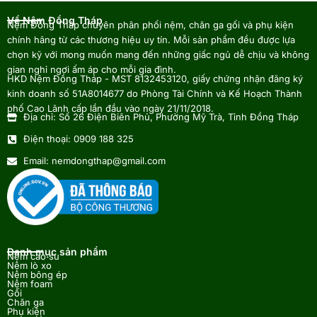
Về Nệm Đồng Tháp
Nệm Đồng Tháp chuyên phân phối nệm, chăn ga gối và phụ kiện
chính hãng từ các thương hiệu uy tín. Mỗi sản phẩm đều được lựa
chọn kỹ với mong muốn mang đến những giấc ngủ dễ chịu và không
gian nghỉ ngơi ấm áp cho mỗi gia đình.
HKD Nệm Đồng Tháp - MST 8132453120, giấy chứng nhận đăng ký
kinh doanh số 51A8014677 do Phòng Tài Chính và Kế Hoạch Thành
phố Cao Lãnh cấp lần đầu vào ngày 21/11/2018.
Địa chỉ: Số 26 Điện Biên Phủ, Phường Mỹ Trà, Tỉnh Đồng Tháp
Điện thoại: 0909 188 325
Email: nemdongthap@gmail.com
Danh mục sản phẩm
Nệm cao su
Nệm lò xo
Nệm bông ép
Nệm foam
Gối
Chăn ga
Phụ kiện