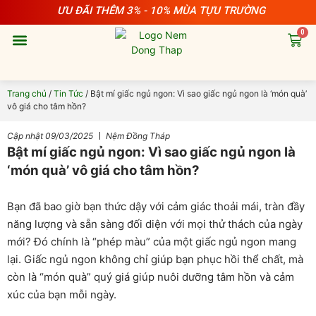
Nhảy
ƯU ĐÃI THÊM 3% - 10% MÙA TỰU TRƯỜNG
tới
0
nội
Cart
dung
Nệm Cao Su
Nệm Lò Xo
Nệm Bông Ép
Nệm Foam
Gối Cao Su
Gối Lông Vũ
Gối Gòn
Chăn Ga
Phụ Kiện
Sản Phẩm Cho Bé
Trang chủ
/
Tin Tức
/ Bật mí giấc ngủ ngon: Vì sao giấc ngủ ngon là ‘món quà’
vô giá cho tâm hồn?
Cập nhật
09/03/2025
Nệm Đồng Tháp
Bật mí giấc ngủ ngon: Vì sao giấc ngủ ngon là
‘món quà’ vô giá cho tâm hồn?
Bạn đã bao giờ bạn thức dậy với cảm giác thoải mái, tràn đầy
năng lượng và sẵn sàng đối diện với mọi thử thách của ngày
mới? Đó chính là “phép màu” của một giấc ngủ ngon mang
lại. Giấc ngủ ngon không chỉ giúp bạn phục hồi thể chất, mà
còn là “món quà” quý giá giúp nuôi dưỡng tâm hồn và cảm
xúc của bạn mỗi ngày.