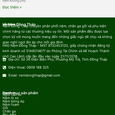
nệm không phù
Đọc thêm »
Về Nệm Đồng Tháp
Nệm Đồng Tháp chuyên phân phối nệm, chăn ga gối và phụ kiện
chính hãng từ các thương hiệu uy tín. Mỗi sản phẩm đều được lựa
chọn kỹ với mong muốn mang đến những giấc ngủ dễ chịu và không
gian nghỉ ngơi ấm áp cho mỗi gia đình.
HKD Nệm Đồng Tháp - MST 8132453120, giấy chứng nhận đăng ký
kinh doanh số 51A8014677 do Phòng Tài Chính và Kế Hoạch Thành
phố Cao Lãnh cấp lần đầu vào ngày 21/11/2018.
Địa chỉ: Số 26 Điện Biên Phủ, Phường Mỹ Trà, Tỉnh Đồng Tháp
Điện thoại: 0909 188 325
Email: nemdongthap@gmail.com
Danh mục sản phẩm
Nệm cao su
Nệm lò xo
Nệm bông ép
Nệm foam
Gối
Chăn ga
Phụ kiện