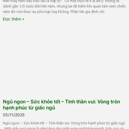
Nên thay nệm sau bao lâu là hợp lý? Có một thực tế ít ai để ý: chúng ta
dành gần 1/3 cuộc đời trên nệm, nhưng lại rất hiếm khi quan tâm xem chiếc
nệm đó còn thực sự phù hợp hay không. Phần lớn gia đình chỉ
Đọc thêm »
Ngủ ngon – Sức khỏe tốt – Tinh thần vui: Vòng tròn
hạnh phúc từ giấc ngủ
05/11/2025
Ngủ ngon – Sức khỏe tốt – Tinh thần vui: Vòng tròn hạnh phúc từ giấc ngủ
Một giấc ngủ ngon là nền tảng cho một ngày mới khỏe mạnh, tích cực và