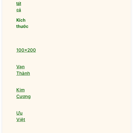
tất
cả
Kích
thước
100x200
Vạn
Thành
Kim
Cương
Ưu
Việt