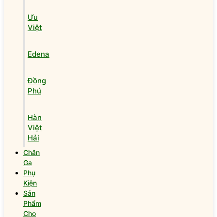
Ưu
Việt
Edena
Đồng
Phú
Hàn
Việt
Hải
Chăn
Ga
Phụ
Kiện
Sản
Phẩm
Cho