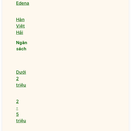
Edena
Hàn
Việt
Hải
Ngân
sách
Dưới
2
triệu
2
-
5
triệu