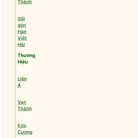
Thành
Gối
gòn
Hàn
Việt
Hải
Thương
Hiệu
Liên
Á
Vạn
Thành
Kim
Cương