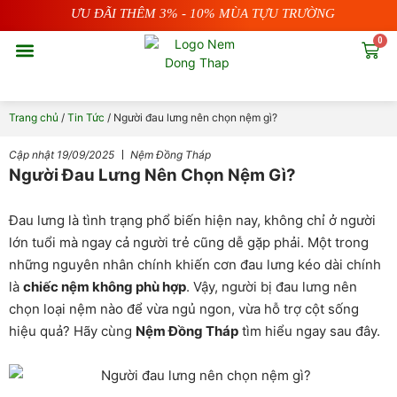
Nhảy
ƯU ĐÃI THÊM 3% - 10% MÙA TỰU TRƯỜNG
tới
0
nội
Cart
dung
Nệm Cao Su
Nệm Lò Xo
Nệm Bông Ép
Nệm Foam
Gối Cao Su
Gối Lông Vũ
Gối Gòn
Chăn Ga
Phụ Kiện
Sản Phẩm Cho Bé
Trang chủ
/
Tin Tức
/ Người đau lưng nên chọn nệm gì?
Cập nhật
19/09/2025
Nệm Đồng Tháp
Người Đau Lưng Nên Chọn Nệm Gì?
Đau lưng là tình trạng phổ biến hiện nay, không chỉ ở người
lớn tuổi mà ngay cả người trẻ cũng dễ gặp phải. Một trong
những nguyên nhân chính khiến cơn đau lưng kéo dài chính
là
chiếc nệm không phù hợp
. Vậy, người bị đau lưng nên
chọn loại nệm nào để vừa ngủ ngon, vừa hỗ trợ cột sống
hiệu quả? Hãy cùng
Nệm Đồng Tháp
tìm hiểu ngay sau đây.