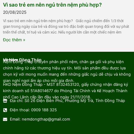
Vì sao trẻ em nên ngủ trên nệm phù hợp?
20/08/2025
Vì sao trẻ em nên ngủ trên nệm phù hợp? Giấc ngủ chiếm đến 1/3 thời
gian trong ngày của trẻ và đóng vai trò đặc biệt quan trọng đối với sự phát
triển thể chất, trí tuệ và cảm xúc. Nếu người lớn cần một chiếc nệm êm
Đọc thêm »
Về Nệm Đồng Tháp
Nệm Đồng Tháp chuyên phân phối nệm, chăn ga gối và phụ kiện
chính hãng từ các thương hiệu uy tín. Mỗi sản phẩm đều được lựa
chọn kỹ với mong muốn mang đến những giấc ngủ dễ chịu và không
gian nghỉ ngơi ấm áp cho mỗi gia đình.
HKD Nệm Đồng Tháp - MST 8132453120, giấy chứng nhận đăng ký
kinh doanh số 51A8014677 do Phòng Tài Chính và Kế Hoạch Thành
phố Cao Lãnh cấp lần đầu vào ngày 21/11/2018.
Địa chỉ: Số 26 Điện Biên Phủ, Phường Mỹ Trà, Tỉnh Đồng Tháp
Điện thoại: 0909 188 325
Email: nemdongthap@gmail.com