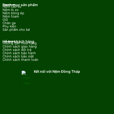
Danh mục sản phẩm
Nệm cao su
Nệm lò xo
Nệm bông ép
Nệm foam
Gối
Chăn ga
Phụ kiện
Sản phẩm cho bé
Hỗ trợ khách hàng
Hướng dẫn mua hàng
Chính sách giao hàng
Chính sách đổi trả
Chính sách bảo hành
Chính sách bảo mật
Chính sách thanh toán
Kết nối với Nệm Đồng Tháp