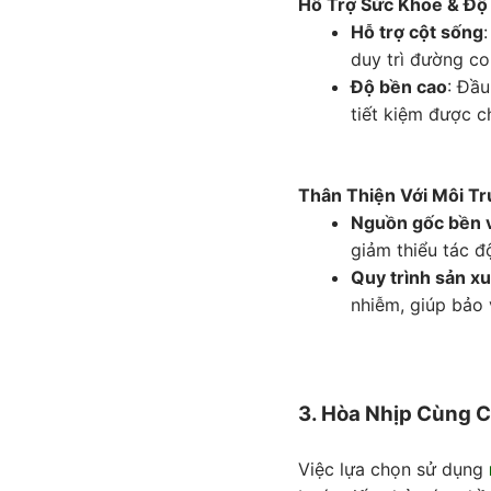
Hỗ Trợ Sức Khỏe & Độ
Hỗ trợ cột sống
duy trì đường co
Độ bền cao
: Đầu
tiết kiệm được ch
Thân Thiện Với Môi T
Nguồn gốc bền 
giảm thiểu tác đ
Quy trình sản x
nhiễm, giúp bảo 
3. Hòa Nhịp Cùng 
Việc lựa chọn sử dụng