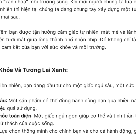
n “xanh hóa” môi trường sống. Khi mỗi người chúng ta lựa
 nhiên thì hiện tại chúng ta đang chung tay xây dựng một t
 mai sau.
êm bạn được tận hưởng cảm giác tự nhiên, mát mẻ và lành
ên tươi mát giữa lòng thành phố nhộn nhịp. Đó không chỉ là
i cam kết của bạn với sức khỏe và môi trường.
Khỏe Và Tương Lai Xanh:
hiên nhiên, bạn đang đầu tư cho một giấc ngủ sâu, một sứ
lâu
: Một sản phẩm có thể đồng hành cùng bạn qua nhiều nă
iệu quả sử dụng.
hỏe toàn diện
: Một giấc ngủ ngon giúp cơ thể và tinh thần 
hử thách của cuộc sống.
 Lựa chọn thông minh cho chính bạn và cho cả hành động,