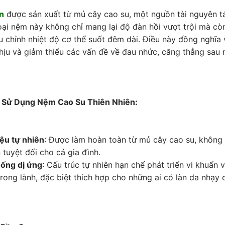
n
được sản xuất từ ​​mủ cây cao su, một nguồn tài nguyên tá
 loại nệm này không chỉ mang lại độ đàn hồi vượt trội mà cò
u chỉnh nhiệt độ cơ thể suốt đêm dài. Điều này đồng nghĩa 
hịu và giảm thiểu các vấn đề về đau nhức, căng thẳng sau
Khi Sử Dụng Nệm Cao Su Thiên Nhiên:
ệu tự nhiên
: Được làm hoàn toàn từ mủ cây cao su, không 
tuyệt đối cho cả gia đình.
ống dị ứng
: Cấu trúc tự nhiên hạn chế phát triển vi khuẩn
rong lành, đặc biệt thích hợp cho những ai có làn da nhạy