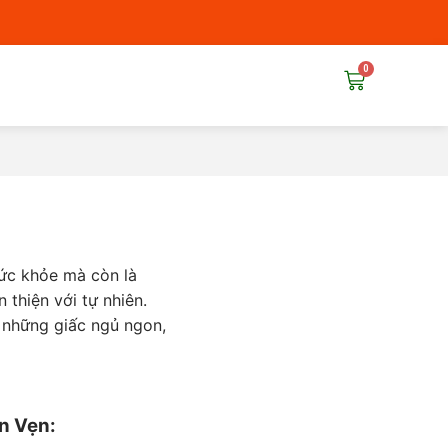
0
Cart
sức khỏe mà còn là
thiện với tự nhiên.
ó những giấc ngủ ngon,
n Vẹn: