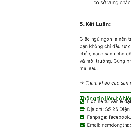
cơ sở vững chắc 
5. Kết Luận:
Giấc ngủ ngon là nền 
bạn không chỉ đầu tư 
chắc, xanh sạch cho c
và môi trường. Cùng nh
mai sau!
→ Tham khảo các sản p
Thông tin liên hệ N
Hotline tư vấn & đ
Địa chỉ: Số 26 Điệ
Fanpage: faceboo
Email: nemdongth