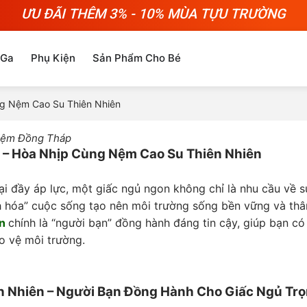
ƯU ĐÃI THÊM 3% - 10% MÙA TỰU TRƯỜNG
 Ga
Phụ Kiện
Sản Phẩm Cho Bé
ng Nệm Cao Su Thiên Nhiên
ệm Đồng Tháp
 – Hòa Nhịp Cùng Nệm Cao Su Thiên Nhiên
ại đầy áp lực, một giấc ngủ ngon không chỉ là nhu cầu về 
 hóa” cuộc sống tạo nên môi trường sống bền vững và thân 
n
chính là “người bạn” đồng hành đáng tin cậy, giúp bạn c
o vệ môi trường.
n Nhiên – Người Bạn Đồng Hành Cho Giấc Ngủ Trọ