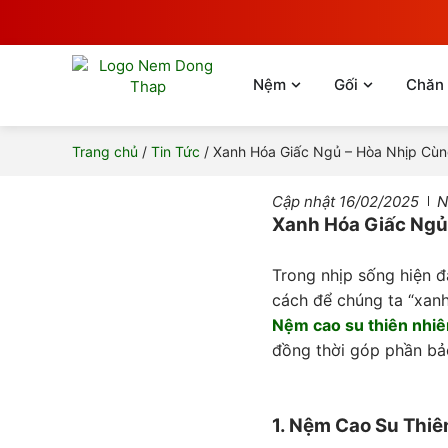
Nhảy
tới
nội
dung
Open Nệm
Open Gối
Nệm
Gối
Chăn
Trang chủ
/
Tin Tức
/ Xanh Hóa Giấc Ngủ – Hòa Nhịp Cù
Cập nhật
16/02/2025
N
Xanh Hóa Giấc Ngủ
Trong nhịp sống hiện đ
cách để chúng ta “xanh
Nệm cao su thiên nhiê
đồng thời góp phần bả
1. Nệm Cao Su Thiê