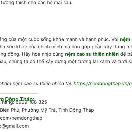
tương thích cho các hệ mai sau.
tảng của một cuộc sống khỏe mạnh và hạnh phúc. Với
nệm 
cho sức khỏe của chính mình mà còn góp phần xây dựng m
ộng đồng. Hãy hòa nhịp cùng
nệm cao su thiên nhiên
để bả
au, chúng ta có thể xây dựng một tương lai xanh và tươi 
hẩm nệm cao su thiên nhiên tại:
https://nemdongthap.vn/
ệm Đồng Tháp:
ặt hàng: 0909 188 325
n Biên Phủ, Phường Mỹ Trà, Tỉnh Đồng Tháp
k.com/nemdongthap
ap@gmail.com