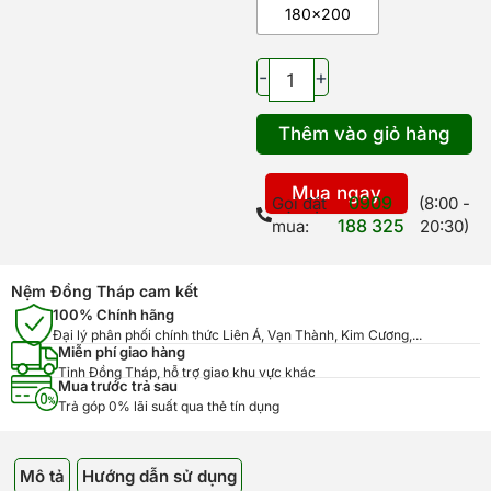
chần
180x200
gòn
Tencel
Edena
-
+
Everyday
số
Thêm vào giỏ hàng
lượng
Mua ngay
0909
Gọi đặt
(8:00 -
188 325
mua:
20:30)
Nệm Đồng Tháp cam kết
100% Chính hãng
Đại lý phân phối chính thức Liên Á, Vạn Thành, Kim Cương,...
Miễn phí giao hàng
Tỉnh Đồng Tháp, hỗ trợ giao khu vực khác
Mua trước trả sau
Trả góp 0% lãi suất qua thẻ tín dụng
Mô tả
Hướng dẫn sử dụng