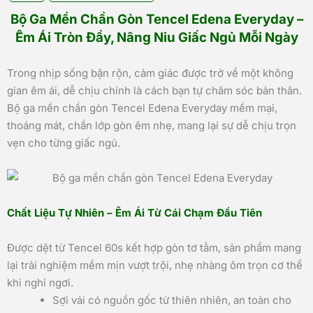
Bộ Ga Mền Chần Gòn Tencel Edena Everyday –
Êm Ái Tròn Đầy, Nâng Niu Giấc Ngủ Mỗi Ngày
Trong nhịp sống bận rộn, cảm giác được trở về một không
gian êm ái, dễ chịu chính là cách bạn tự chăm sóc bản thân.
Bộ ga mền chần gòn Tencel Edena Everyday mềm mại,
thoáng mát, chần lớp gòn êm nhẹ, mang lại sự dễ chịu trọn
vẹn cho từng giấc ngủ.
Chất Liệu Tự Nhiên – Êm Ái Từ Cái Chạm Đầu Tiên
Được dệt từ Tencel 60s kết hợp gòn tơ tằm, sản phẩm mang
lại trải nghiệm mềm mịn vượt trội, nhẹ nhàng ôm trọn cơ thể
khi nghỉ ngơi.
Sợi vải có nguồn gốc từ thiên nhiên, an toàn cho