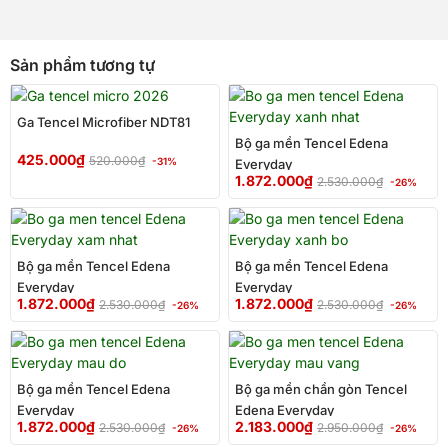
Sản phẩm tương tự
Giá
Giá
Giá
Giá
gốc
hiện
gốc
hiện
Ga Tencel Microfiber NDT81
là:
tại
là:
tại
Bộ ga mền Tencel Edena
520.000₫.
là:
2.530.00
là:
425.000
₫
520.000
₫
-31%
425.000₫.
Everyday
1.872.00
1.872.000
₫
2.530.000
₫
-26%
Giá
Giá
Giá
Giá
gốc
hiện
gốc
hiện
là:
tại
là:
tại
Bộ ga mền Tencel Edena
Bộ ga mền Tencel Edena
2.530.000₫.
là:
2.530.00
là:
Everyday
1.872.000₫.
Everyday
1.872.00
1.872.000
₫
1.872.000
₫
2.530.000
₫
2.530.000
₫
-26%
-26%
Giá
Giá
Giá
Giá
gốc
hiện
gốc
hiện
là:
tại
là:
tại
Bộ ga mền Tencel Edena
Bộ ga mền chần gòn Tencel
2.530.000₫.
là:
2.950.00
là:
Everyday
1.872.000₫.
Edena Everyday
2.183.00
1.872.000
₫
2.183.000
₫
2.530.000
₫
2.950.000
₫
-26%
-26%