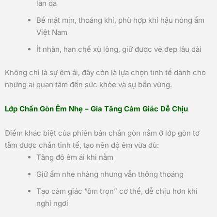
làn da
Bề mặt mịn, thoáng khí, phù hợp khí hậu nóng ẩm
Việt Nam
Ít nhăn, hạn chế xù lông, giữ được vẻ đẹp lâu dài
Không chỉ là sự êm ái, đây còn là lựa chọn tinh tế dành cho
những ai quan tâm đến sức khỏe và sự bền vững.
Lớp Chần Gòn Êm Nhẹ – Gia Tăng Cảm Giác Dễ Chịu
Điểm khác biệt của phiên bản chần gòn nằm ở lớp gòn tơ
tằm được chần tinh tế, tạo nên độ êm vừa đủ:
Tăng độ êm ái khi nằm
Giữ ấm nhẹ nhàng nhưng vẫn thông thoáng
Tạo cảm giác “ôm trọn” cơ thể, dễ chịu hơn khi
nghỉ ngơi