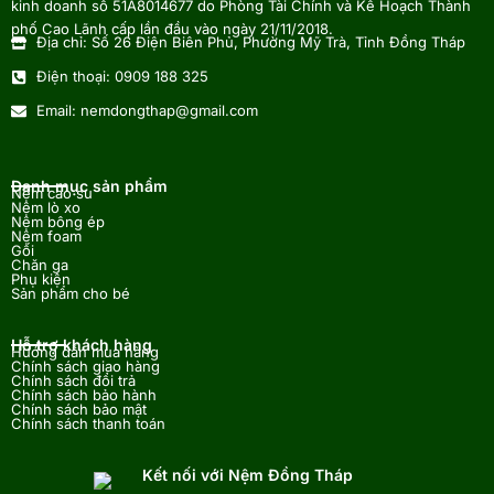
kinh doanh số 51A8014677 do Phòng Tài Chính và Kế Hoạch Thành
phố Cao Lãnh cấp lần đầu vào ngày 21/11/2018.
Địa chỉ: Số 26 Điện Biên Phủ, Phường Mỹ Trà, Tỉnh Đồng Tháp
Điện thoại: 0909 188 325
Email: nemdongthap@gmail.com
Danh mục sản phẩm
Nệm cao su
Nệm lò xo
Nệm bông ép
Nệm foam
Gối
Chăn ga
Phụ kiện
Sản phẩm cho bé
Hỗ trợ khách hàng
Hướng dẫn mua hàng
Chính sách giao hàng
Chính sách đổi trả
Chính sách bảo hành
Chính sách bảo mật
Chính sách thanh toán
Kết nối với Nệm Đồng Tháp