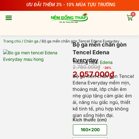
Nhảy
ƯU ĐÃI THÊM 3% - 10% MÙA TỰU TRƯỜNG
tới
0
nội
Cart
dung
Chăn ga
Phụ kiện
Sản phẩm cho bé
Trang chủ
/
Chăn ga
/ Bộ ga mền chần gòn Tencel Edena Everyday
Bộ ga mền chần gòn
Tencel Edena
Everyday
Edena
Thương hiệu:
2.780.000
₫
-26%
Giá
Giá
2.057.000
₫
Bộ ga mền chần gòn Tencel
gốc
hiện
Edena Everyday mềm mịn,
là:
tại
thoáng mát, lớp chần êm
2.780.000
là:
nhẹ giúp tăng cảm giác êm
2.057.000
ái, nâng niu giấc ngủ, thiết
kế tinh tế, phù hợp không
gian sống hiện đại.
Kích thước (cm)
Bộ
ga
160x200
mền