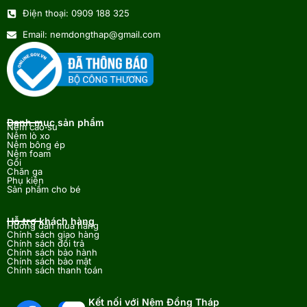
Điện thoại: 0909 188 325
Email: nemdongthap@gmail.com
Danh mục sản phẩm
Nệm cao su
Nệm lò xo
Nệm bông ép
Nệm foam
Gối
Chăn ga
Phụ kiện
Sản phẩm cho bé
Hỗ trợ khách hàng
Hướng dẫn mua hàng
Chính sách giao hàng
Chính sách đổi trả
Chính sách bảo hành
Chính sách bảo mật
Chính sách thanh toán
Kết nối với Nệm Đồng Tháp