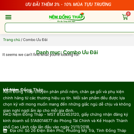
Nhảy
ƯU ĐÃI THÊM 3% - 10% MÙA TỰU TRƯỜNG
tới
0
nội
Cart
dung
Tìm
kiếm
Trang chủ
/ Combo Ưu Đãi
Danh mục: Combo Ưu Đãi
It seems we can’t find what you’re looking for.
Về Nệm Đồng Tháp
Nệm Đồng Tháp chuyên phân phối nệm, chăn ga gối và phụ kiện
chính hãng từ các thương hiệu uy tín. Mỗi sản phẩm đều được lựa
chọn kỹ với mong muốn mang đến những giấc ngủ dễ chịu và không
gian nghỉ ngơi ấm áp cho mỗi gia đình.
HKD Nệm Đồng Tháp - MST 8132453120, giấy chứng nhận đăng ký
kinh doanh số 51A8014677 do Phòng Tài Chính và Kế Hoạch Thành
phố Cao Lãnh cấp lần đầu vào ngày 21/11/2018.
Địa chỉ: Số 26 Điện Biên Phủ, Phường Mỹ Trà, Tỉnh Đồng Tháp