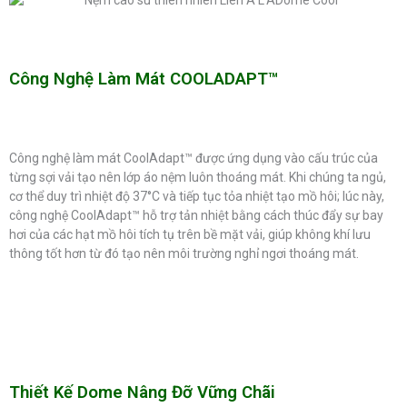
Công Nghệ Làm Mát COOLADAPT™
Công nghệ làm mát CoolAdapt™ được ứng dụng vào cấu trúc của
từng sợi vải tạo nên lớp áo nệm luôn thoáng mát. Khi chúng ta ngủ,
cơ thể duy trì nhiệt độ 37°C và tiếp tục tỏa nhiệt tạo mồ hôi; lúc này,
công nghệ CoolAdapt™ hỗ trợ tản nhiệt bằng cách thúc đẩy sự bay
hơi của các hạt mồ hôi tích tụ trên bề mặt vải, giúp không khí lưu
thông tốt hơn từ đó tạo nên môi trường nghỉ ngơi thoáng mát.
Thiết Kế Dome Nâng Đỡ Vững Chãi