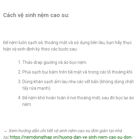
Cách vệ sinh nệm cao su:
Để nệm luôn sạch sẽ, thoáng mát và sử dụng bền lâu, bạn hãy thực
hiện vệ sinh định kỳ theo các bước sau:
Tháo drap giường và áo bọc nệm.
Phủi sạch bụi bám trên bề mặt và trong các lỗ thoáng khí.
Dùng khăn sạch ẩm lau nhẹ các vết bẩn (không dùng chất
tẩy rửa mạnh).
Để nệm khô hoàn toàn ở nơi thoáng mát, sau đó bọc lại áo
nệm.
→ Xem hướng dẫn chi tiết vệ sinh nệm cao su đơn giản tại nhà
tại:
https://nemdongthap.vn/huong-dan-ve-sinh-nem-cao-su-don-