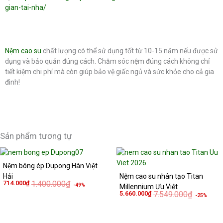
gian-tai-nha/
Nệm cao su
chất lượng có thể sử dụng tốt từ 10-15 năm nếu được sử
dụng và bảo quản đúng cách. Chăm sóc nệm đúng cách không chỉ
tiết kiệm chi phí mà còn giúp bảo vệ giấc ngủ và sức khỏe cho cả gia
đình!
Sản phẩm tương tự
Giá
Giá
Giá
Giá
gốc
hiện
gốc
hiện
Nệm bông ép Dupong Hàn Việt
là:
tại
là:
tại
1.400.000₫.
là:
7.549.000
là:
Hải
Nệm cao su nhân tạo Titan
714.000₫.
5.660.000
714.000
₫
1.400.000
₫
-49%
Millennium Ưu Việt
5.660.000
₫
7.549.000
₫
-25%