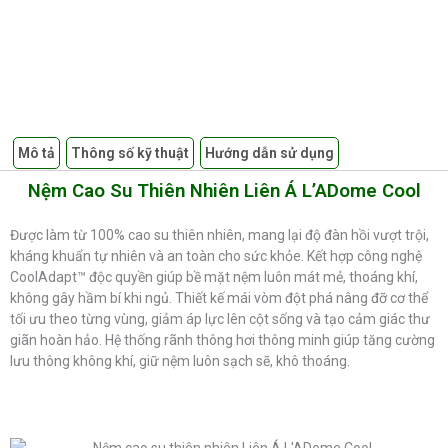
Mô tả
Thông số kỹ thuật
Hướng dẫn sử dụng
Nệm Cao Su Thiên Nhiên Liên Á L’ADome Cool
Được làm từ 100% cao su thiên nhiên, mang lại độ đàn hồi vượt trội,
kháng khuẩn tự nhiên và an toàn cho sức khỏe. Kết hợp công nghệ
CoolAdapt™ độc quyền giúp bề mặt nệm luôn mát mẻ, thoáng khí,
không gây hầm bí khi ngủ. Thiết kế mái vòm đột phá nâng đỡ cơ thể
tối ưu theo từng vùng, giảm áp lực lên cột sống và tạo cảm giác thư
giãn hoàn hảo. Hệ thống rãnh thông hơi thông minh giúp tăng cường
lưu thông không khí, giữ nệm luôn sạch sẽ, khô thoáng.