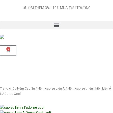
Nhảy
tới
ƯU ĐÃI THÊM 3% - 10% MÙA TỰU TRƯỜNG
nội
dung
0
Cart
Trang chủ
/
Nệm Cao Su
/
Nệm cao su Liên Á
/ Nệm cao su thiên nhiên Liên Á
L’ADome Cool