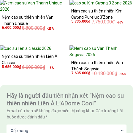
Giá
Giá
Giá
Giá
gốc
hiện
gốc
hiện
Nệm cao su thiên nhiên Kim
là:
tại
là:
tại
8.800.000₫.
là:
7.750.000
là:
Nệm cao su thiên nhiên Vạn
Cương Purelux 3’Zone
6.600.000₫.
5.735.000
5.735.000
₫
7.750.000
₫
-26%
Thành Unique
6.600.000
₫
8.800.000
₫
-25%
Giá
Giá
Giá
Giá
gốc
hiện
gốc
hiện
Nệm cao su thiên nhiên Liên Á
là:
tại
là:
tại
6.690.000₫.
là:
10.180.0
là:
Classic
Nệm cao su thiên nhiên Vạn
5.686.000₫.
7.635.00
5.686.000
₫
6.690.000
₫
-15%
Thành Segovia
7.635.000
₫
10.180.000
₫
-25%
Hãy là người đầu tiên nhận xét “Nệm cao su
thiên nhiên Liên Á L’ADome Cool”
Email của bạn sẽ không được hiển thị công khai.
Các trường bắt
buộc được đánh dấu
*