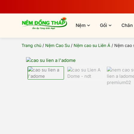
Nhảy
tới
nội
dung
Open Nệm
Open Gối
Nệm
Gối
Chăn
Trang chủ
/
Nệm Cao Su
/
Nệm cao su Liên Á
/ Nệm cao s