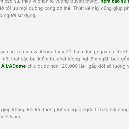
ệm cao su, thay vì chọn lỗ vuông truyền thống,
nệm cao su 
đỡ tối ưu mọi đường cong cơ thể. Thiết kế này cũng giúp ph
ho người sử dụng.
ạn chế xẹp lún và không thay đổi hình dạng ngay cả khi k
ột loạt các bài kiểm tra chất lượng nghiêm ngặt, bao gồm 
n Á L’ADome
chịu được hơn 120.000 lần, gấp đôi số lượng v
hở giúp không khí lưu thông tốt và ngăn ngừa tích tụ hơi n
 Việt Nam.