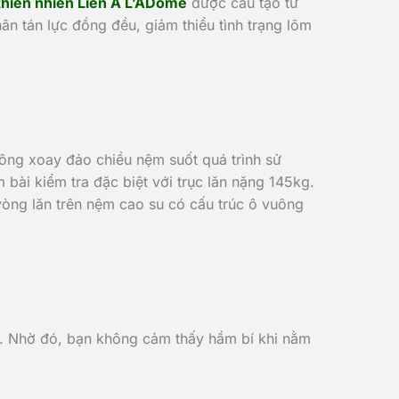
thiên nhiên Liên Á L’ADome
được cấu tạo từ
ân tán lực đồng đều, giảm thiểu tình trạng lõm
hông xoay đảo chiều nệm suốt quá trình sử
bài kiểm tra đặc biệt với trục lăn nặng 145kg.
òng lăn trên nệm cao su có cấu trúc ô vuông
óng. Nhờ đó, bạn không cảm thấy hầm bí khi nằm