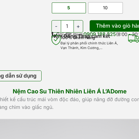
L'ADome
số
5
10
lượng
Thêm vào giỏ hà
-
+
0909 188 325
Gọi đặt mua:
(8:00 - 20
Nệm Đồng Tháp cam kết
100% Chính hãng
Đại lý phân phối chính thức Liên Á,
Vạn Thành, Kim Cương,...
g dẫn sử dụng
Nệm Cao Su Thiên Nhiên Liên Á L’ADome
thiết kế cấu trúc mái vòm độc đáo, giúp nâng đỡ đường con
àng chìm vào giấc ngủ.