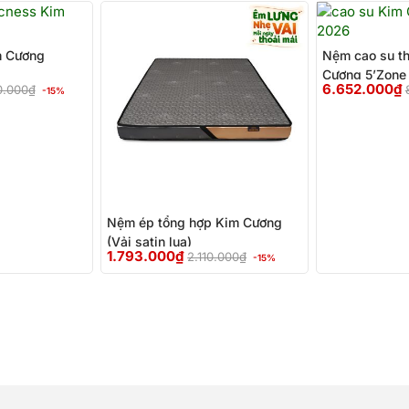
Giá
Giá
Giá
Giá
gốc
hiện
gốc
hiện
là:
tại
là:
tại
m Cương
Nệm cao su th
1.920.000₫.
là:
2.110.000₫.
là:
Cương 5’Zone 
1.632.000₫.
1.793.000₫.
6.652.000
₫
0.000
₫
-15%
Nệm ép tổng hợp Kim Cương
(Vải satin lụa)
1.793.000
₫
2.110.000
₫
-15%