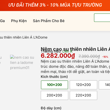
ƯU ĐÃI THÊM 3% - 10% MÙA TỰU TRƯỜNG
Tìm
 Ga
Phụ Kiện
Sản Phẩm Cho Bé
kiếm
u thiên nhiên Liên Á L’ADome
Nệm cao su thiên nhiên Liên
Liên Á
Thương hiệu:
6.282.000
₫
7.390.000
₫
-15%
Gi
Gi
Nệm cao su thiên nhiên Liên Á L’Adome c
gố
hi
trúc dome độc đáo, nâng đỡ toàn thân, g
là:
tại
mềm mại, tháo rời dễ giặt, an toàn và tiệ
7.
là:
Nệm
Kích thước (cm)
6.
cao
100x200
120x200
14
su
thiên
200x200
220x200
nhiên
Liên
Á
Độ dày (cm)