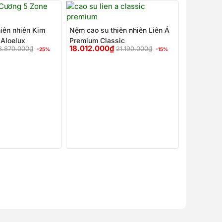
Giá
Giá
Giá
Giá
gốc
hiện
gốc
hiện
là:
tại
là:
tại
iên nhiên Kim
Nệm cao su thiên nhiên Liên Á
8.870.000₫.
là:
21.190.000₫.
là:
Aloelux
Premium Classic
6.652.000₫.
18.012.000₫.
18.012.000
₫
8.870.000
₫
21.190.000
₫
-25%
-15%