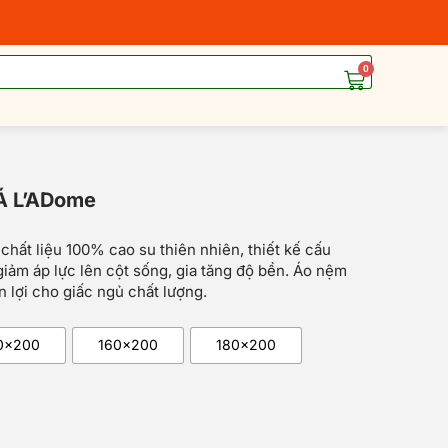
0
Cart
 Á L’ADome
á
á
hất liệu 100% cao su thiên nhiên, thiết kế cấu
c
ện
iảm áp lực lên cột sống, gia tăng độ bền. Áo nệm
n lợi cho giấc ngủ chất lượng.
390.000₫.
282.000₫.
0x200
160x200
180x200