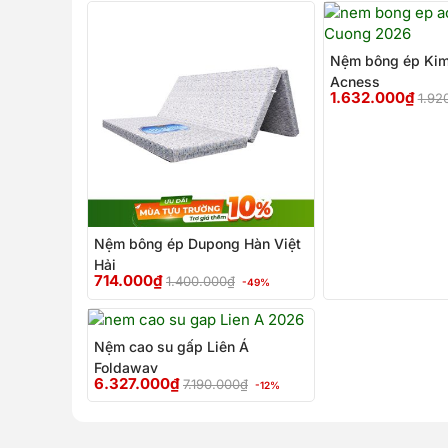
Giá
Giá
gốc
hiện
là:
tại
Nệm bông ép Ki
1.400.000₫.
là:
Acness
714.000₫.
1.632.000
₫
1.92
Nệm bông ép Dupong Hàn Việt
Hải
714.000
₫
1.400.000
₫
-49%
Giá
Giá
gốc
hiện
Nệm cao su gấp Liên Á
là:
tại
Foldaway
7.190.000₫.
là:
6.327.000
₫
7.190.000
₫
-12%
6.327.000₫.