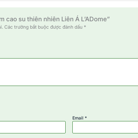
ệm cao su thiên nhiên Liên Á L’ADome”
i.
Các trường bắt buộc được đánh dấu
*
Email
*