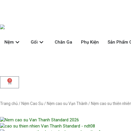
Nhảy
tới
nội
dung
Open Nệm
Open Gối
Nệm
Gối
Chăn Ga
Phụ Kiện
Sản Phẩm 
0
Cart
Trang chủ
/
Nệm Cao Su
/
Nệm cao su Vạn Thành
/ Nệm cao su thiên nhi