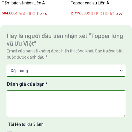
Tấm bảo vệ nệm Liên Á
Topper cao su Liên Á
là:
tại
là:
tại
560.000₫.
là:
3.090.000
là:
504.000₫.
2.719.000
504.000
₫
560.000
₫
2.719.000
₫
3.090.000
₫
-10%
-12%
Hãy là người đầu tiên nhận xét “Topper lông
vũ Ưu Việt”
Email của bạn sẽ không được hiển thị công khai.
Các trường bắt
buộc được đánh dấu
*
Đánh giá của bạn
*
Tải lên tối đa 3 ảnh