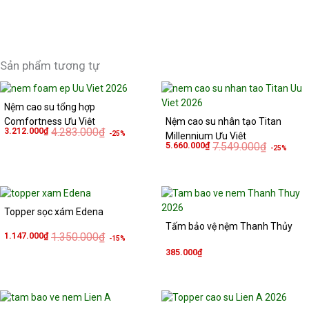
Sản phẩm tương tự
Giá
Giá
Giá
Giá
gốc
hiện
gốc
hiện
Nệm cao su tổng hợp
là:
tại
là:
tại
4.283.000₫.
là:
7.549.000
là:
Comfortness Ưu Việt
Nệm cao su nhân tạo Titan
3.212.000₫.
5.660.000
3.212.000
₫
4.283.000
₫
-25%
Millennium Ưu Việt
5.660.000
₫
7.549.000
₫
-25%
Giá
Giá
gốc
hiện
Topper sọc xám Edena
là:
tại
1.350.000₫.
là:
Tấm bảo vệ nệm Thanh Thủy
1.147.000₫.
1.147.000
₫
1.350.000
₫
-15%
385.000
₫
Giá
Giá
Giá
Giá
gốc
hiện
gốc
hiện