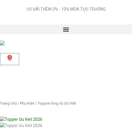
Nhảy
tới
ƯU ĐÃI THÊM 3% - 10% MÙA TỰU TRƯỜNG
nội
dung
0
Cart
Trang chủ
/
Phụ Kiện
/ Topper lông vũ Ưu Việt