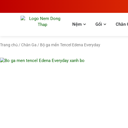
Nhảy
tới
nội
dung
Open Nệm
Open Gối
Nệm
Gối
Chăn 
Trang chủ
/
Chăn Ga
/ Bộ ga mền Tencel Edena Everyday