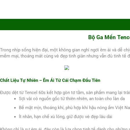
Mô tả
Hướng dẫn sử dụng
Bộ Ga Mền Tence
Trong nhịp sống hiện đại, một không gian nghỉ ngơi êm ái và dễ 
mềm mại, thoáng mát cùng vẻ đẹp tinh giản nhưng vẫn đủ tinh tế 
Chất Liệu Tự Nhiên – Êm Ái Từ Cái Chạm Đầu Tiên
Được dệt từ Tencel 60s kết hợp gòn tơ tằm, sản phẩm mang lại trả
Sợi vải có nguồn gốc từ thiên nhiên, an toàn cho làn da
Bề mặt mịn, thoáng khí, phù hợp khí hậu nóng ẩm Việt N
Ít nhăn, hạn chế xù lông, giữ được vẻ đẹp lâu dài
Không chỉ là sự êm ái, đây còn là lựa chọn tinh tế dành cho những