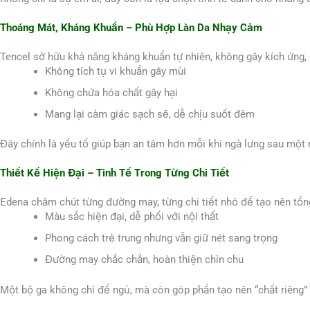
Thoáng Mát, Kháng Khuẩn – Phù Hợp Làn Da Nhạy Cảm
Tencel sở hữu khả năng kháng khuẩn tự nhiên, không gây kích ứng, 
Không tích tụ vi khuẩn gây mùi
Không chứa hóa chất gây hại
Mang lại cảm giác sạch sẽ, dễ chịu suốt đêm
Đây chính là yếu tố giúp bạn an tâm hơn mỗi khi ngả lưng sau một 
Thiết Kế Hiện Đại – Tinh Tế Trong Từng Chi Tiết
Edena chăm chút từng đường may, từng chi tiết nhỏ để tạo nên tổng
Màu sắc hiện đại, dễ phối với nội thất
Phong cách trẻ trung nhưng vẫn giữ nét sang trọng
Đường may chắc chắn, hoàn thiện chỉn chu
Một bộ ga không chỉ để ngủ, mà còn góp phần tạo nên “chất riêng”