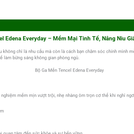
l Edena Everyday – Mềm Mại Tinh Tế, Nâng Niu G
chịu không chỉ là nhu cầu mà còn là cách bạn chăm sóc chính mình
để làm bừng sáng không gian phòng ngủ.
i nghiệm mềm mịn vượt trội, nhẹ nhàng ôm trọn cơ thể khi nghỉ ngơ
am
 ai quan tâm đến sức khỏe và sự bền vững.